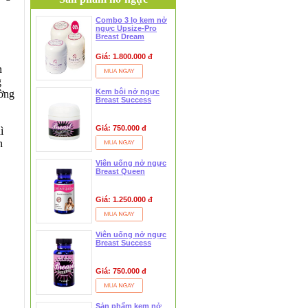
Combo 3 lọ kem nở
ngực Upsize-Pro
Breast Dream
Giá: 1.800.000 đ
n
g
Kem bôi nở ngực
ường
Breast Success
Giá: 750.000 đ
ì
n
Viên uống nở ngực
Breast Queen
Giá: 1.250.000 đ
Viên uống nở ngực
Breast Success
Giá: 750.000 đ
Sản phẩm kem nở