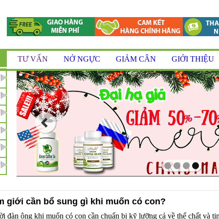
TƯ VẤN
NỞ NGỰC
GIẢM CÂN
GIỚI THIỆU
 giới cần bổ sung gì khi muốn có con?
i đàn ông khi muốn có con cần chuẩn bị kỹ lưỡng cả về thể chất và ti