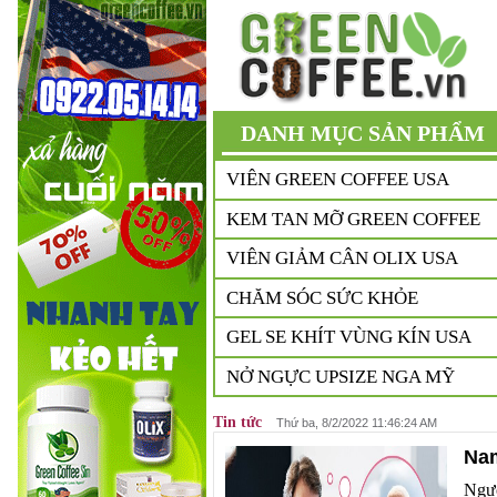
DANH MỤC SẢN PHẨM
VIÊN GREEN COFFEE USA
KEM TAN MỠ GREEN COFFEE
VIÊN GIẢM CÂN OLIX USA
CHĂM SÓC SỨC KHỎE
GEL SE KHÍT VÙNG KÍN USA
NỞ NGỰC UPSIZE NGA MỸ
Tin tức
Thứ ba, 8/2/2022 11:46:24 AM
Nam
Ngườ