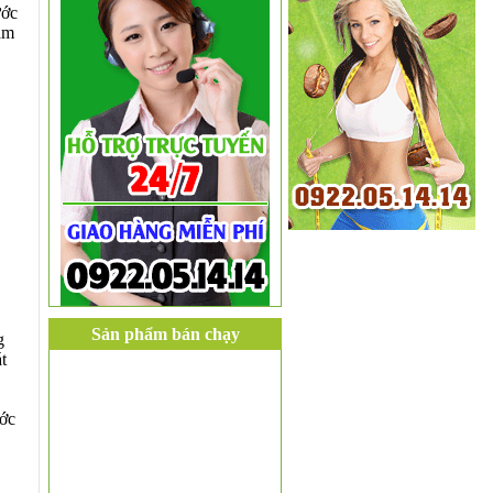
ước
ham
Sản phẩm bán chạy
g
t
ước