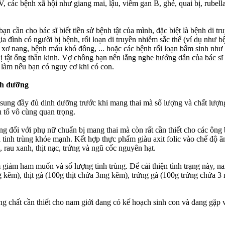
IV, các bệnh xã hội như giang mai, lậu, viêm gan B, ghẻ, quai bị, rubel
bạn cần cho bác sĩ biết tiền sử bệnh tật của mình, đặc biệt là bệnh di tr
ia đình có người bị bệnh, rối loạn di truyền nhiễm sắc thể (ví dụ như b
 xơ nang, bệnh máu khó đông, ... hoặc các bệnh rối loạn bẩm sinh như
 dị tật ống thần kinh. Vợ chồng bạn nên lắng nghe hướng dẫn của bác sĩ
n làm nếu bạn có nguy cơ khi có con.
nh dưỡng
ung đầy đủ dinh dưỡng trước khi mang thai mà số lượng và chất lượn
u tố vô cùng quan trọng.
ng đối với phụ nữ chuẩn bị mang thai mà còn rất cần thiết cho các ông
tinh trùng khỏe mạnh. Kết hợp thực phẩm giàu axit folic vào chế độ ă
rau xanh, thịt nạc, trứng và ngũ cốc nguyên hạt.
giảm ham muốn và số lượng tinh trùng. Để cải thiện tình trạng này, n
 kẽm), thịt gà (100g thịt chứa 3mg kẽm), trứng gà (100g trứng chứa 3
g chất cần thiết cho nam giới đang có kế hoạch sinh con và đang gặp 