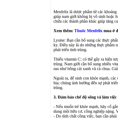
Menfelix là dược phẩm từ các khoáng 
giúp nam giới không bị vô sinh hoặc h
chứa các thành phần khác giúp tăng cư
Xem thêm:
Thuốc Menfelix
mua ở đâ
Lysine: Bạn cần bổ sung các thực phẩm 
ky. Điều này là do những thực phẩm nà
phát triển tinh trùng.
Thiếu vitamin C: có thể gây ra hiện tư
trùng. Nam giới cần bổ sung nhiều vita
rau như bông cải xanh và cà chua. Giá
Ngoài ra, để sinh con khỏe mạnh, các 
bia; chúng ảnh hưởng đến sự phát triển
trùng.
3. Đảm bảo chế độ sống và làm việc 
- Nếu muốn trẻ khỏe mạnh, hãy cố gắng 
dung môi hữu cơ, công nghiệp nặng. Vì
- Do tính chất công việc, bạn cần phả