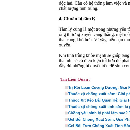
độc hại. Cần có hệ thống làm việc và 
chất lượng tinh trùng.
4. Chuẩn bị tâm lý
Tâm lý cũng là một trong những yếu t
ông thường xuyên căng thẳng, mệt mỏi,
thai càng khó hơn. Vì vậy, nếu bạn mu
xuyên.
Khi tinh trùng khỏe mạnh sẽ giúp tăng 
thai nhi sẽ có điều kiện tốt hơn để phát
đầy đủ những bí quyết trên để sinh co
Tin Liên Quan :
Trị Rối Loạn Cương Dương: Giải
Thuốc xịt chống xuất sớm: Giải p
Thuốc Xịt Kéo Dài Quan Hệ: Giải
Thuốc xịt chống xuất tinh sớm là
Chồng yếu sinh lý phải làm sao? T
Gel Bôi Chống Xuất Sớm: Giải P
Gel Bôi Trơn Chống Xuất Tinh Sớ