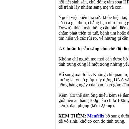
nội tiết sinh sản, chủ động tầm soát H
để tránh lây nhiễm sang mẹ và con.
Ngoài việc kiểm tra sức khỏe hiện tại, 
của cả gia đình, chẳng hạn như trong g
Down), thiếu máu hồng cầu hình liềm,
chậm phát triển trí tuệ, bệnh tim hoặc
tìm hiểu về các rủi ro, về những gì cầ
2. Chuẩn bị sẵn sàng cho chế độ di
Không chỉ người mẹ mới cần được bổ s
tinh trùng cũng là một trong những yế
Bổ sung axit folic: Không chỉ quan trọ
tương lai vì nó giúp xây dựng DNA và 
uống hàng ngày của bạn, bao gồm đậu, 
Kẽm: Cơ thể đàn ông thiếu kẽm sẽ làm 
giới nên ăn hàu (100g hàu chứa 100mg
kẽm), đậu phộng (kẽm 2,9mg).
XEM THÊM:
Menfelix
bổ sung dưỡn
đề vô sinh, khó có con do tinh trùng.