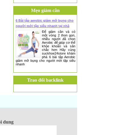
Mẹo giảm cân
6 Bài tập aerobic giảm mỡ bụng cho
người mới tập siêu nhanh tại nhà
Để giảm cân và có
một vòng 2 thon gọn,
nhiều người đã chọn
Aerobic để giúp cơ thể
khỏe khoắn và săn
chắc hơn Hãy cùng
suckhoe24store khám
phá 6 bài tập Aerobic
giảm mỡ bụng cho người mới tập siêu
nhanh
Trao đổi backlink
i dung