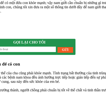
 để có một đứa con khỏe mạnh; vậy nam giới cần chuẩn bị những gì tr
sinh con, chúng tôi xin đưa ra một số thông tin dưới đây để nam giới t
.
GỌI LẠI CHO TÔI
 để có con
thể của cha cũng phải khỏe mạnh. Tình trạng bất thường của tinh trùn
là các bệnh nam khoa đều ảnh hưởng trực tiếp hoặc gián tiếp đến sự phá
tử cung, sau này đến sức khỏe của em bé.
 trưởng thành, người chồng phải chuẩn bị tốt về thể chất và tinh thần tr