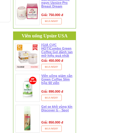
ngực Upsize-Pro
Breast Dream
Giá: 750.000 đ
Viên uống Upsize USA
[GIÁ CỰC
HÓT]Combo Green
Coffee Gel đánh tan
mỡ hiệu quả nhất
Giá: 450.000 đ
Viên uống giảm cân
Green Coffee Slim
hộp 60 viên
Giá: 890.000 đ
Gel se khít vùng kín
Discover G - Spot
Giá: 850.000 đ