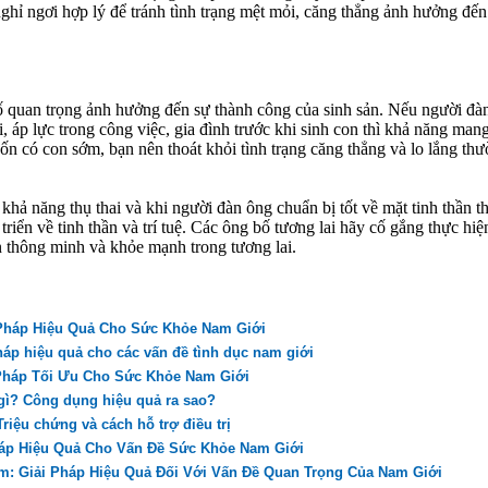
nghỉ ngơi hợp lý để tránh tình trạng mệt mỏi, căng thẳng ảnh hưởng đến
ố quan trọng ảnh hưởng đến sự thành công của sinh sản. Nếu người đà
 áp lực trong công việc, gia đình trước khi sinh con thì khả năng man
ốn có con sớm, bạn nên thoát khỏi tình trạng căng thẳng và lo lắng th
khả năng thụ thai và khi người đàn ông chuẩn bị tốt về mặt tinh thần th
 triển về tinh thần và trí tuệ. Các ông bố tương lai hãy cố gắng thực hiệ
n thông minh và khỏe mạnh trong tương lai.
 Pháp Hiệu Quả Cho Sức Khỏe Nam Giới
háp hiệu quả cho các vấn đề tình dục nam giới
 Pháp Tối Ưu Cho Sức Khỏe Nam Giới
 gì? Công dụng hiệu quả ra sao?
riệu chứng và cách hỗ trợ điều trị
háp Hiệu Quả Cho Vấn Đề Sức Khỏe Nam Giới
m: Giải Pháp Hiệu Quả Đối Với Vấn Đề Quan Trọng Của Nam Giới