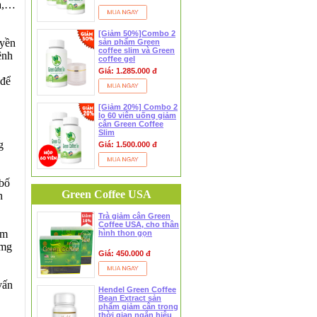
la,…
[Giảm 50%]Combo 2
uyền
sản phẩm Green
coffee slim và Green
ệnh
coffee gel
Giá: 1.285.000 đ
 để
[Giảm 20%] Combo 2
lọ 60 viên uống giảm
cân Green Coffee
Slim
g
Giá: 1.500.000 đ
 bố
Green Coffee USA
n
Trà giảm cân Green
Coffee USA, cho thân
am
hình thon gọn
 mg
Giá: 450.000 đ
vấn
Hendel Green Coffee
Bean Extract sản
phẩm giảm cân trong
thời gian ngắn hiệu