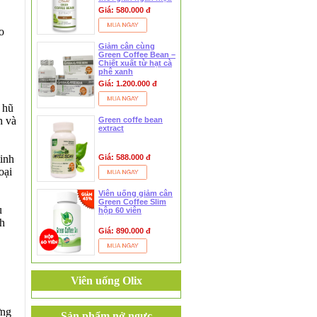
quả
Giá: 580.000 đ
o
Giảm cân cùng
Green Coffee Bean –
Chiết xuất từ hạt cà
phê xanh
Giá: 1.200.000 đ
 hũ
h và
Green coffe bean
extract
Giá: 588.000 đ
tinh
oại
Viên uống giảm cân
Green Coffee Slim
u
hộp 60 viên
nh
Giá: 890.000 đ
Viên uống Olix
ờng
Sản phẩm nở ngực