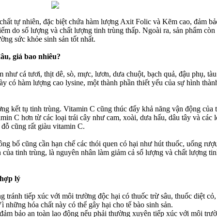
chất tự nhiên, đặc biệt chứa hàm lượng Axit Folic và Kẽm cao, đảm bả
iếm do số lượng và chất lượng tinh trùng thấp. Ngoài ra, sản phẩm còn
ờng sức khỏe sinh sản tốt nhất.
u, giá bao nhiêu?
như cá tươi, thịt dê, sò, mực, lươn, dưa chuột, bạch quả, đậu phụ, tàu
y có hàm lượng cao lysine, một thành phần thiết yếu của sự hình thàn
ợng kết tụ tinh trùng. Vitamin C cũng thúc đẩy khả năng vận động của 
min C hơn từ các loại trái cây như cam, xoài, dưa hấu, dâu tây và các l
 đỗ cũng rất giàu vitamin C.
ông bố cũng cần hạn chế các thói quen có hại như hút thuốc, uống rượ
 của tinh trùng, là nguyên nhân làm giảm cả số lượng và chất lượng ti
hợp lý
tránh tiếp xúc với môi trường độc hại có thuốc trừ sâu, thuốc diệt cỏ,
 những hóa chất này có thể gây hại cho tế bào sinh sản.
i đảm bảo an toàn lao động nếu phải thường xuyên tiếp xúc với môi trư