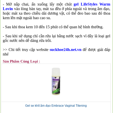
- Mở nắp chai, ấn xuống lấy một chút
gel
LifeStyles Warm
Lovin
vào lòng bàn tay, mát xa đều ở phía ngoài và trong âm đạo,
hoặc mát xa theo chiều dài dương vật, có thể đeo bao sau đó thoa
kem lên mặt ngoài bao cao su.
- Sau khi thoa kem 10 đến 15 phút có thể quan hệ bình thường.
- Sau khi sử dụng chỉ cần rửa lại bằng nước sạch vì đây là loại gel
gốc nước nên dễ dàng rửa trôi.
>> Chi tiết truy cập website
suckhoe24h.net.vn
để được giải đáp
nhé
Sản Phẩm Cùng Loại :
Gel se khít âm đạo Embrace Vaginal Titening