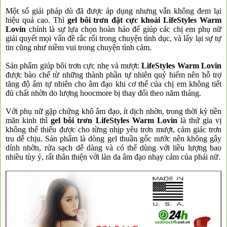
Một số giải pháp dù đã được áp dụng nhưng vẫn không đem lại
hiệu quả cao. Thì
gel bôi trơn đặt cực khoái LifeStyles Warm
Lovin
chính là sự lựa chọn hoàn hảo để giúp các chị em phụ nữ
giải quyết mọi vấn đề rắc rối trong chuyện tình dục, và lấy lại sự tự
tin cũng như niềm vui trong chuyện tình cảm.
Sản phẩm giúp bôi trơn cực nhẹ và mượt:
LifeStyles Warm Lovin
được bào chế từ những thành phần tự nhiên quý hiếm nên hỗ trợ
tăng độ ẩm tự nhiên cho âm đạo khi cơ thể của chị em không tiết
đủ chất nhờn do lượng hoocmore bị thay đổi theo năm tháng.
Với phụ nữ gặp chứng khô âm đạo, ít dịch nhờn, trong thời kỳ tiền
mãn kinh thì
gel bôi trơn LifeStyles Warm Lovin
là thứ gia vị
không thể thiếu được cho từng nhịp yêu trơn mượt, cảm giác trơn
tru dễ chịu. Sản phẩm là dòng gel thuần gốc nước nên không gây
dính nhờn, rửa sạch dễ dàng và có thể dùng với liều lượng bao
nhiều tùy ý, rất thân thiện với làn da âm đạo nhạy cảm của phái nữ.